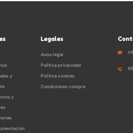
es
Legales
Cont
in
Aviso legal
nos
Política privacidad
65
ades y
Política cookies
os
Condiciones compra
ntos y
les
orias
umentación