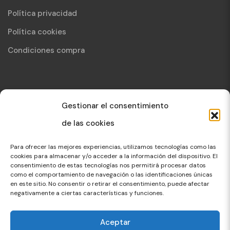
Política privacidad
Política cookies
Condiciones compra
Contacto
Gestionar el consentimiento
de las cookies
info@mejorandocadadia.org
Para ofrecer las mejores experiencias, utilizamos tecnologías como las
654 157 099
cookies para almacenar y/o acceder a la información del dispositivo. El
0
consentimiento de estas tecnologías nos permitirá procesar datos
como el comportamiento de navegación o las identificaciones únicas
en este sitio. No consentir o retirar el consentimiento, puede afectar
negativamente a ciertas características y funciones.
Aceptar